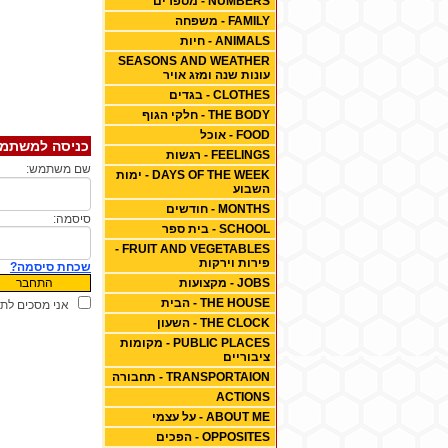
NUMBERS - מספרים
FAMILY - משפחה
ANIMALS - חיות
SEASONS AND WEATHER
עונות שנה ומזג אויר
CLOTHES - בגדים
THE BODY - חלקי הגוף
FOOD - אוכל
כניסה למשתמ
FEELINGS - רגשות
שם משתמש:
DAYS OF THE WEEK - ימות
השבוע
MONTHS - חודשים
סיסמה:
SCHOOL - בית ספר
FRUIT AND VEGETABLES -
פירות וירקות
שכחת סיסמה?
JOBS - מקצועות
THE HOUSE - הבית
אני מסכים לתנ
THE CLOCK - השעון
PUBLIC PLACES - מקומות
ציבוריים
TRANSPORTAION - תחבורה
ACTIONS
ABOUT ME - על עצמי
OPPOSITES - הפכים